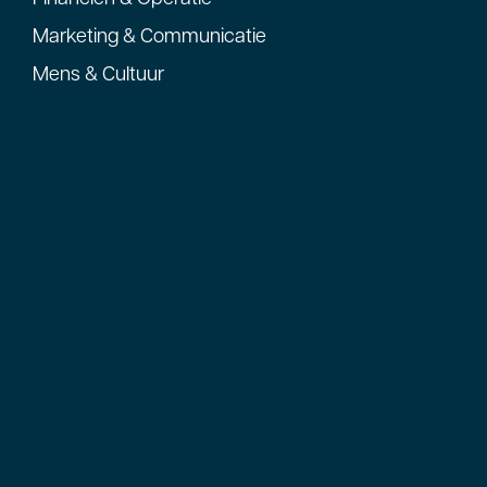
Marketing & Communicatie
Mens & Cultuur
Team
Impact in praktijk
Geschiedenis
Contact
Industriestraat 11
2671 CT Naaldwijk