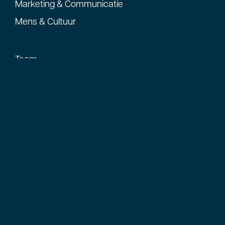
Marketing & Communicatie
Mens & Cultuur
Team
Impact in praktijk
Geschiedenis
Contact
Industriestraat 11
2671 CT Naaldwijk