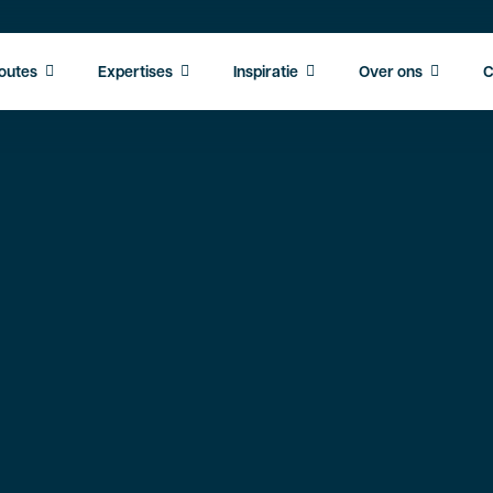
outes
Expertises
Inspiratie
Over ons
C