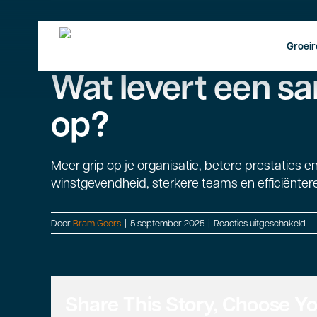
Ga
naar
inhoud
Groeir
Wat levert een 
op?
Meer grip op je organisatie, betere prestaties 
winstgevendheid, sterkere teams en efficiënter
vo
Door
Bram Geers
|
5 september 2025
|
Reacties uitgeschakeld
Wa
lev
ee
sa
me
Share This Story, Choose Yo
V
mij