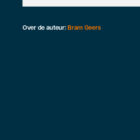
co
op
Over de auteur:
Bram Geers