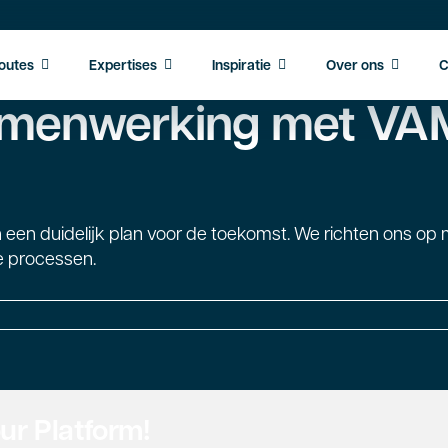
outes
Expertises
Inspiratie
Over ons
C
samenwerking met VA
en een duidelijk plan voor de toekomst. We richten ons o
e processen.
or
t
ert
n
menwerking
t
ur Platform!
AMOS