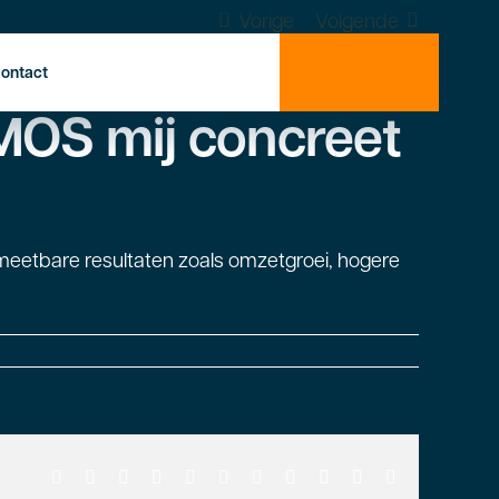
Vorige
Volgende
ontact
MOS mij concreet
p meetbare resultaten zoals omzetgroei, hogere
Facebook
X
Reddit
LinkedIn
WhatsApp
Telegram
Tumblr
Pinterest
Vk
Xing
E-
mail